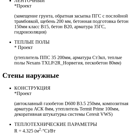
ЛЕНТОЧНЫЙ
*Проект
(замещение грунта, обратная засыпка ПГС с послойной
трамбовкой, щебень 200 мм, бетонная подготовка бетон
150мм класс B15, бетон B20, арматура 35ГС,
гидроизоляция)
ТЕПЛЫЕ ПОЛЫ
* Проект
(утеплитель ППС 35 200мм, арматура Ст3кп, теплые
полы Nexans TXLP/2R_Норвегия, пескобетон 80мм)
Стены наружные
КОНСТРУКЦИЯ
*Проект
(автоклавный газобетон D600 B3.5 250мм, композитная
арматура АСК 8мм, утеплитель Termit Prime 100мм,
декоративная штукатурка системы Ceresit VWS)
ТЕПЛОТЕХНИЧЕСКИЕ ПАРАМЕТРЫ
2
R = 4.325 (м
·°С)/Вт