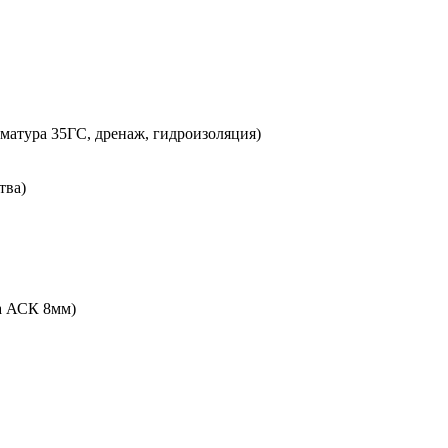
рматура 35ГС, дренаж, гидроизоляция)
тва)
ра АСК 8мм)